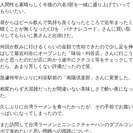
人間性も素晴らしく今後の六名3部を一緒に盛り上げていって
もらいたい。
昼からはビール飲んで気持ち良くなったところで近年まったく
聴くことが無くなったCDを「バナナレコード」さんに買い取
りしてもらいに奥さんと出掛けた。
何回か飲みに行けるくらいの金額で売却できたので少し足を伸
ばして最近刈谷にオープンした「味仙・刈谷店」さんに行こう
かと思ったのだが店に向かう途中にクチコミ等をチェックして
たら、あまり芳しくない評価だったので笑、
急遽何年かぶりに刈谷駅前の「南陽倶楽部」さんに変更した。
相変わらず大混雑だったが間違いない美味しさで酔い夜になっ
た。
久しぶりに台湾ラーメンを食べたかったが、その手前でお腹い
っぱいになってしまったので、
また訪問して台湾ラーメンとニンニクチャーハンのダブルコン
ボで攻めたいと思い岡崎への帰路についた。