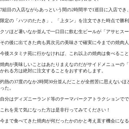
7組目の入店ながらあっという間の2時間半で1巡目に入店でき
限定の「ハツのたたき」、「上タン」を注文できた時点で勝利
クソほど暑いなか並んで一口目に飲む生ビールが「アサヒスー
その後に出てきた肉も異次元の美味さで確実に今までの焼肉人
今後スタミナ苑に行かなければ、これ以上の焼肉は食べること
焼肉が美味しいことはあたりまえなのだがサイドメニューの「
かれる方は絶対に注文することをおすすめします。
灼熱の37度のなか2時間30分並んだことが全然苦に思えな
った。
自分はディズニーランド等のテーマパークアトラクションでで2
これを見て気になった方は是非行ってみてください！
今まで食べてきた焼肉が何だったかのかと考え直す機会になる